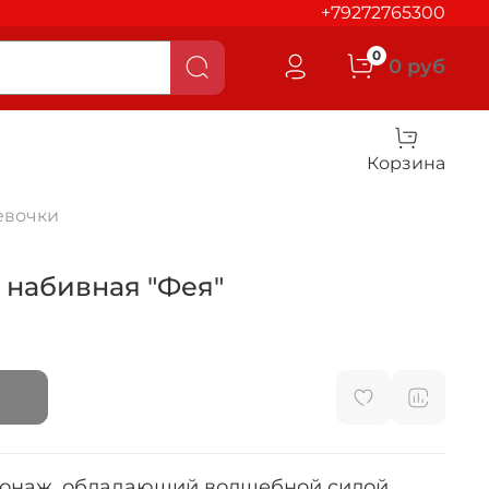
+79272765300
0
0 руб
Корзина
евочки
 набивная "Фея"
сонаж, обладающий волшебной силой.