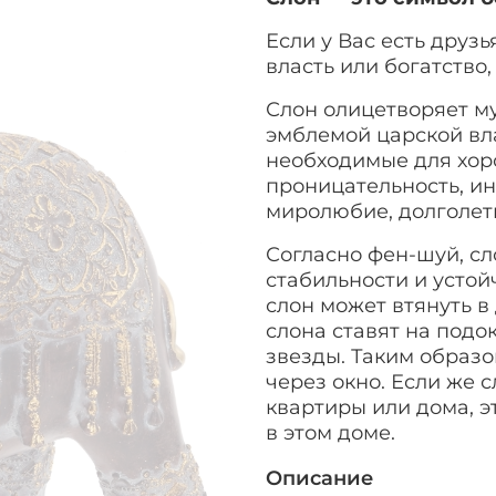
Если у Вас есть друз
власть или богатство,
Слон олицетворяет му
эмблемой царской вла
необходимые для хор
проницательность, ин
миролюбие, долголети
Согласно фен-шуй, сл
стабильности и устой
слон может втянуть в
слона ставят на под
звезды. Таким образо
через окно. Если же 
квартиры или дома, э
в этом доме.
Описание