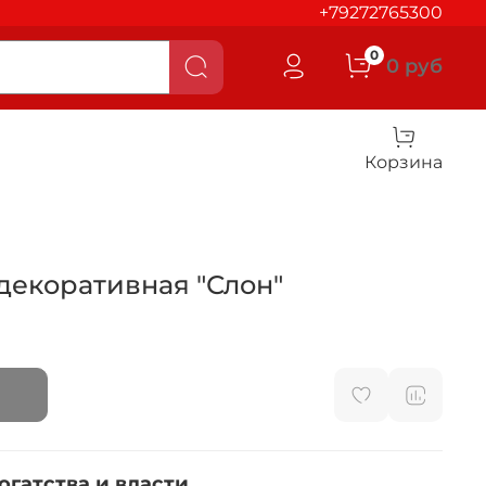
+79272765300
0
0 руб
Корзина
декоративная "Слон"
огатства и власти.