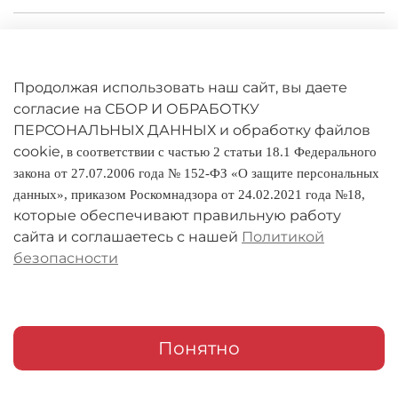
Личный кабинет
Оферта
Продолжая использовать наш сайт, вы даете
Политика конфиденциальности
согласие на СБОР И ОБРАБОТКУ
ПЕРСОНАЛЬНЫХ ДАННЫХ и обработку файлов
cookie,
Оплата и доставка
в соответствии с частью 2 статьи 18.1 Федерального
закона от 27.07.2006 года № 152-ФЗ «О защите персональных
Условия обмена и возврата
данных», приказом Роскомнадзора от 24.02.2021 года №18,
которые обеспечивают правильную работу
Реквизиты
сайта и соглашаетесь с нашей
Политикой
безопасности
О компании
Адреса магазинов
Мои заказы
Понятно