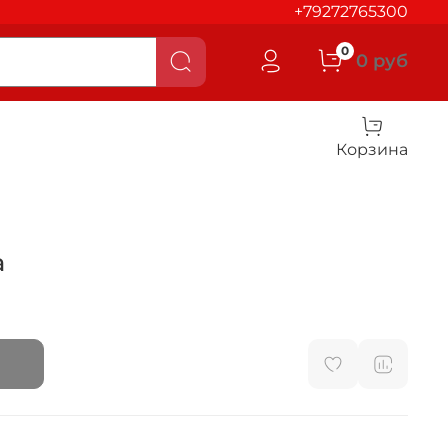
+79272765300
0
0 руб
Корзина
а