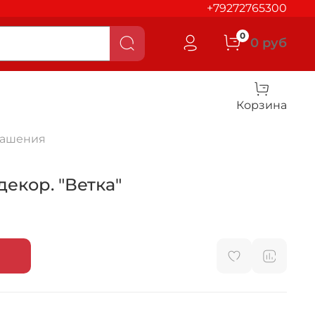
+79272765300
0
0 руб
Корзина
рашения
декор. "Ветка"