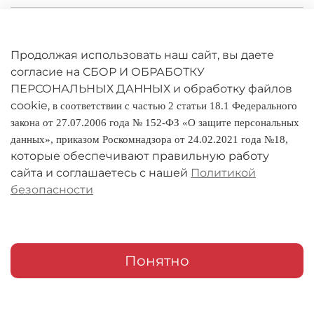
Личный кабинет
Оферта
Продолжая использовать наш сайт, вы даете
согласие на СБОР И ОБРАБОТКУ
Политика конфиденциальности
ПЕРСОНАЛЬНЫХ ДАННЫХ и обработку файлов
cookie,
в соответствии с частью 2 статьи 18.1 Федерального
Оплата и доставка
закона от 27.07.2006 года № 152-ФЗ «О защите персональных
данных», приказом Роскомнадзора от 24.02.2021 года №18,
Условия обмена и возврата
которые обеспечивают правильную работу
Реквизиты
сайта и соглашаетесь с нашей
Политикой
безопасности
О компании
Адреса магазинов
Мои заказы
Понятно