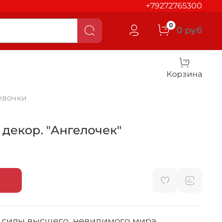
+79272765300
0
0 руб
Корзина
евочки
декор. "Ангелочек"
 силы высшего, невидимого мира,