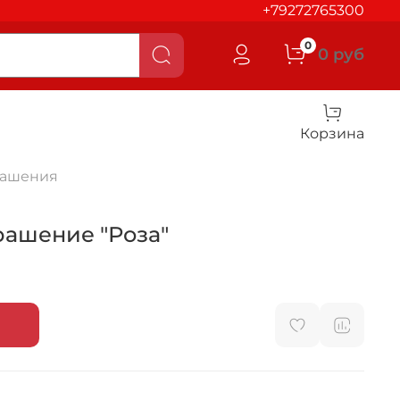
+79272765300
0
0 руб
Корзина
рашения
рашение "Роза"