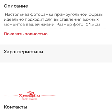
Описание
Настольная фоторамка прямоугольной формы
идеально подходит для выставления важных
моментов вашей жизни. Размер фото 10*15 см
позволяет вам поместить фотографию в полный
Показать полностью
рост или в крупном масштабе, чтобы в полной
мере насладиться ее красотой. Фоторамка
выполнена из высококачественных полимерных
материалов, которые не только придают ей
Характеристики
прочность и долговечность, но и сохраняют
высокую эстетическую привлекательность.
Контакты