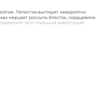
сетия. Лепестки выглядят невероятно
иках мерцает россыпь блесток, сердцевина
Прикрепите этот стильный новогодний
 заиграет яркими красками.