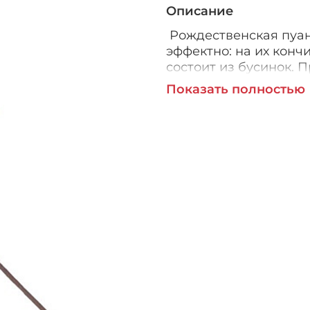
Описание
Рождественская пуан
эффектно: на их конч
состоит из бусинок. 
цветок на елку и она
Показать полностью