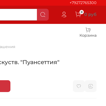
+79272765300
0
0 руб
Корзина
рашения
скуств. "Пуансеттия"