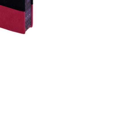
КИТАЙ
Вид товара
ежедневник
Тип
недатированный
Формат
B6
Размер
143*210 мм
Количество листов
160
Тип скрепления
сшивка
Тип обложки
твердая
Материал обложки
искусственная кожа
Цвет обложки
фуксия