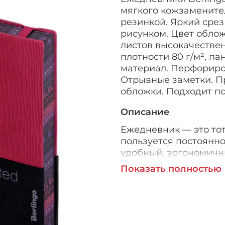
мягкого кожзамените
резинкой. Яркий сре
рисунком. Цвет облож
листов высокачестве
плотности 80 г/м², па
материал. Перфориров
Отрывные заметки. П
обложки. Подходит п
Описание
Ежедневник — это тот
пользуется постоянно
удобный, эргономичны
Дорогие бизнес-аксес
Показать полностью
кожаном переплете, 
дарить и получать в к
Серия
Spring
Страна