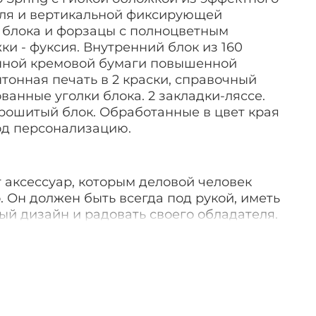
ля и вертикальной фиксирующей
з блока и форзацы с полноцветным
ки - фуксия. Внутренний блок из 160
нной кремовой бумаги повышенной
нтонная печать в 2 краски, справочный
анные уголки блока. 2 закладки-ляссе.
рошитый блок. Обработанные в цвет края
од персонализацию.
 аксессуар, которым деловой человек
. Он должен быть всегда под рукой, иметь
й дизайн и радовать своего обладателя.
суары, в том числе и ежедневники в
радуют особенно. Такие вещи приятно
ачестве подарка.