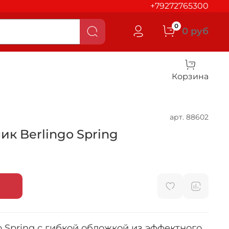
+79272765300
0
0 руб
Корзина
арт.
88602
к Berlingo Spring
 Spring с гибкой обложкой из эффектного