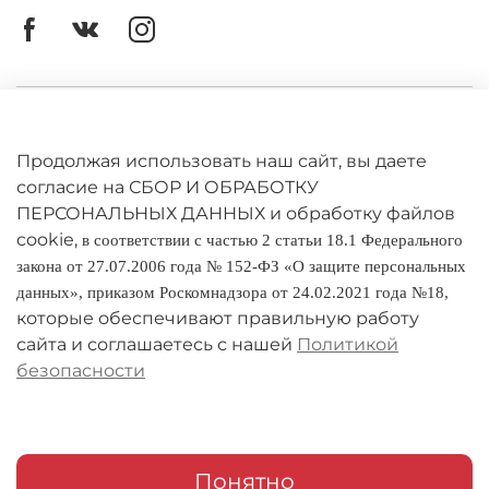
Личный кабинет
Оферта
Продолжая использовать наш сайт, вы даете
согласие на СБОР И ОБРАБОТКУ
Политика конфиденциальности
ПЕРСОНАЛЬНЫХ ДАННЫХ и обработку файлов
cookie,
в соответствии с частью 2 статьи 18.1 Федерального
Оплата и доставка
закона от 27.07.2006 года № 152-ФЗ «О защите персональных
данных», приказом Роскомнадзора от 24.02.2021 года №18,
Условия обмена и возврата
которые обеспечивают правильную работу
Реквизиты
сайта и соглашаетесь с нашей
Политикой
безопасности
О компании
Адреса магазинов
Мои заказы
Понятно