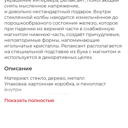
украшение интерьера, релаксант, помогающий
снять мысленное напряжение,
и довольно нестандартный подарок. Внутри
стеклянной колбы находится измельчённое до
порошкообразного состояния железо, которое
при падении из верхней части в снабжённую
магнитом нижнюю часть, создаёт причудливые,
неповторимые формы, напоминающие
игольчатые кристаллы. Релаксант располагается
на специальной подставке из бука с магнитом и
используется в декоративных целях.
Описание
Материал: стекло, дерево, металл
Упаковка: картонная коробка, и пенопласт
внутри.
Размер упаковки: 195*85*85 мм.
Показать полностью
Размер колбы: 140*62*62 мм.
Размер основания: 20*80*80 мм.
Высота изделия в собранном виде: 160 мм.
Вес нетто: 175 гр.