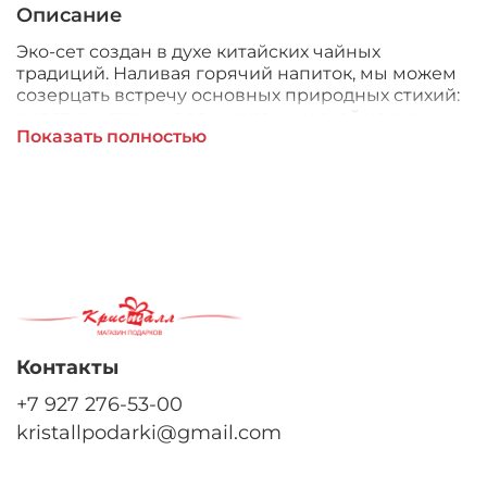
Описание
Эко-сет создан в духе китайских чайных
традиций. Наливая горячий напиток, мы можем
созерцать встречу основных природных стихий:
кипятка – стихии воды, керамической чашки -
Показать полностью
стихии земли, дерева...
Контакты
+7 927 276-53-00
kristallpodarki@gmail.com