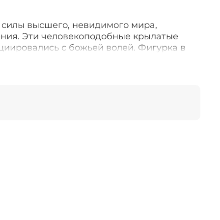
 силы высшего, невидимого мира,
ения. Эти человекоподобные крылатые
циировались с божьей волей. Фигурка в
тать очень мощным и надёжным оберегом!
оберег близким. А если вам подарили
учшее место для него в северо-западной
 здесь, талисман будет дарить силы и
владельцу.