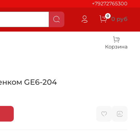
+79272765300
0
0 руб
Корзина
тенком GE6-204