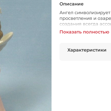
Описание
Ангел символизирует
просветления и озар
создания всегда ассо
виде ангела может с
Показать полностью
Хорошо дарить такой 
Ангелочка, знайте, л
части дома. Находясь
Характеристики
вдохновение своему 