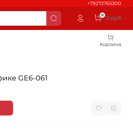
+79272765300
0
0 руб
Корзина
фике GE6-061