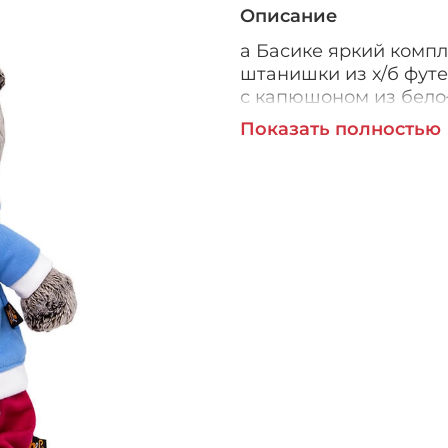
Описание
а Басике яркий компл
штанишки из х/б футе
с капюшоном из бело‑
контрастная нашивка
Показать полностью