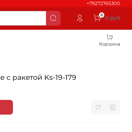
+79272765300
0
0 руб
Корзина
 с ракетой Ks-19-179