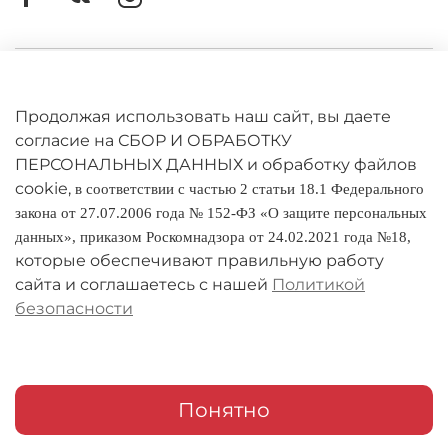
Размеры, см (Ш×В×Г):
40×24×22
Вес:
5,9 кг
Категория товара:
мелкогабаритный товар
Личный кабинет
Оферта
Продолжая использовать наш сайт, вы даете
согласие на СБОР И ОБРАБОТКУ
Политика конфиденциальности
ПЕРСОНАЛЬНЫХ ДАННЫХ и обработку файлов
cookie,
в соответствии с частью 2 статьи 18.1 Федерального
Оплата и доставка
закона от 27.07.2006 года № 152-ФЗ «О защите персональных
данных», приказом Роскомнадзора от 24.02.2021 года №18,
Условия обмена и возврата
которые обеспечивают правильную работу
Реквизиты
сайта и соглашаетесь с нашей
Политикой
безопасности
О компании
Адреса магазинов
Мои заказы
Понятно