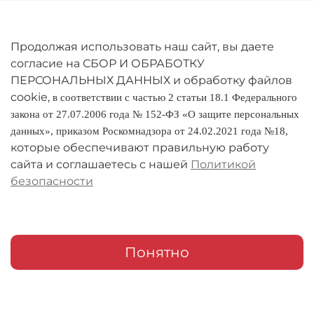
Личный кабинет
Оферта
Продолжая использовать наш сайт, вы даете
согласие на СБОР И ОБРАБОТКУ
Политика конфиденциальности
ПЕРСОНАЛЬНЫХ ДАННЫХ и обработку файлов
cookie,
в соответствии с частью 2 статьи 18.1 Федерального
Оплата и доставка
закона от 27.07.2006 года № 152-ФЗ «О защите персональных
данных», приказом Роскомнадзора от 24.02.2021 года №18,
Условия обмена и возврата
которые обеспечивают правильную работу
Реквизиты
сайта и соглашаетесь с нашей
Политикой
безопасности
О компании
Адреса магазинов
Мои заказы
Понятно