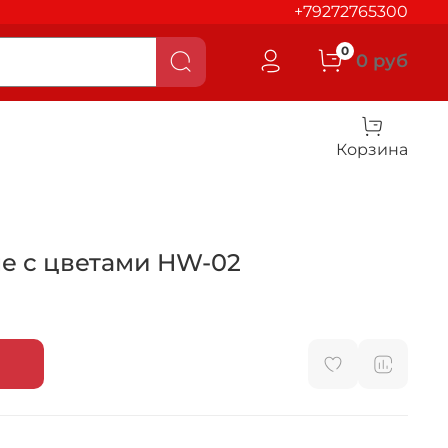
+79272765300
0
0 руб
Корзина
е с цветами HW-02