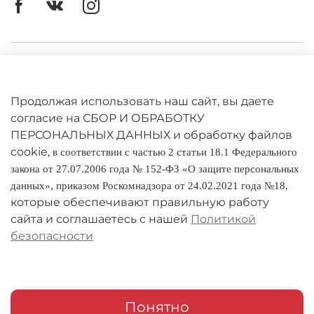
Материал: Коелгинский мрамор
Личный кабинет
Оферта
Продолжая использовать наш сайт, вы даете
Политика конфиденциальности
согласие на СБОР И ОБРАБОТКУ
ПЕРСОНАЛЬНЫХ ДАННЫХ и обработку файлов
cookie,
Оплата и доставка
в соответствии с частью 2 статьи 18.1 Федерального
закона от 27.07.2006 года № 152-ФЗ «О защите персональных
Условия обмена и возврата
данных», приказом Роскомнадзора от 24.02.2021 года №18,
которые обеспечивают правильную работу
Реквизиты
сайта и соглашаетесь с нашей
Политикой
безопасности
О компании
Адреса магазинов
Мои заказы
Понятно