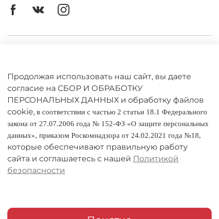
раз, надевая её, вы будете вспоминать о своих
приключениях в этом уникальном крае.
4. Поддержка местного производства:
Приобретая нашу футболку, вы поддерживаете
местных мастеров и экономику региона. Это
Личный кабинет
отличный способ внести свой вклад в развитие
Мордовии!
Оферта
Не упустите возможность сделать ваше
Продолжая использовать наш сайт, вы даете
путешествие в Мордовию еще более
Политика конфиденциальности
согласие на СБОР И ОБРАБОТКУ
запоминающимся! Приобретите футболку с
ПЕРСОНАЛЬНЫХ ДАННЫХ и обработку файлов
символикой лиса и носите её с гордостью!
cookie,
Оплата и доставка
в соответствии с частью 2 статьи 18.1 Федерального
📦 Быстрая доставка и удобные условия
возврата сделают вашу покупку легкой и
закона от 27.07.2006 года № 152-ФЗ «О защите персональных
Условия обмена и возврата
приятной.
данных», приказом Роскомнадзора от 24.02.2021 года №18,
Покупая нашу футболку, вы не просто получаете
которые обеспечивают правильную работу
Реквизиты
стильный аксессуар — вы становитесь частью
сайта и соглашаетесь с нашей
Политикой
истории Мордовии! Закажите сейчас и увезите с
безопасности
собой кусочек этого чудесного края!
О компании
Адреса магазинов
Мои заказы