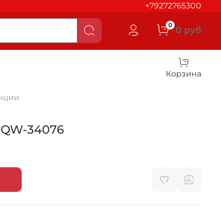
+79272765300
0
0 руб
Корзина
кции
" QW-34076