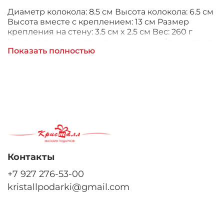
Диаметр колокола: 8.5 см Высота колокола: 6.5 см
Высота вместе с креплением: 13 см Размер
крепления на стену: 3.5 см x 2.5 см Вес: 260 г
Крепится к стене двумя саморезами (в комплект
Показать полностью
не входят) Характеристики: Размер упаковки: 16 ×
13 × 13 см Размер: 13 × 8.5 × 6.5 см Материал:
Латунь Бренд: Alberti Livio (Италия)
Контакты
+7 927 276-53-00
kristallpodarki@gmail.com