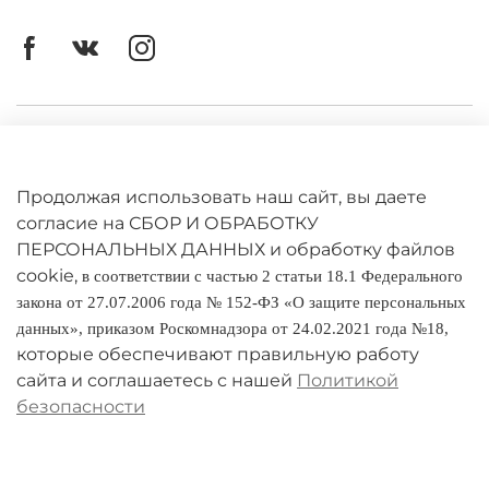
объемлющая собой все благо вообще и
указывающая путь к благу.
Верующий человек читает Коран постоянно
и это неудивительно потому, что в переводе
слово Коран означает «книга читаемая». И,
Личный кабинет
конечно, хочется, чтобы эта книга имела
привлекательный внешний вид и не теряла его
Оферта
со временем.
Продолжая использовать наш сайт, вы даете
Политика конфиденциальности
согласие на СБОР И ОБРАБОТКУ
Купить книгу Коран в подарок для
ПЕРСОНАЛЬНЫХ ДАННЫХ и обработку файлов
человека
, исповедующего ислам, в нашем
Интернет-магазине очень просто. Для этого
cookie,
Оплата и доставка
в соответствии с частью 2 статьи 18.1 Федерального
необходимо заказать книгу он-лайн или
закона от 27.07.2006 года № 152-ФЗ «О защите персональных
Условия обмена и возврата
позвонить по телефону, указанному на сайте.
данных», приказом Роскомнадзора от 24.02.2021 года №18,
Эксклюзивное издание Корана в переплете их
которые обеспечивают правильную работу
Реквизиты
кожи высочайшего качества, в искусно
сайта и соглашаетесь с нашей
Политикой
украшенном переплете станет самым
запоминающимся и дорогим подарком для
безопасности
О компании
мусульманина.
Адреса магазинов
Ручной переплет из натуральной телячьей
кожи