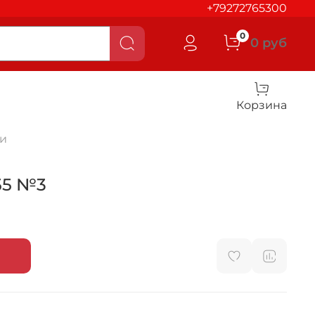
+79272765300
0
0 руб
Корзина
и
55 №3