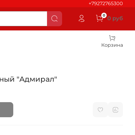
+79272765300
0
0 руб
Корзина
ный "Адмирал"