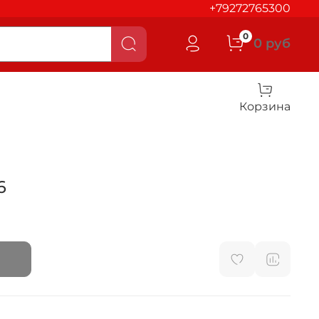
+79272765300
0
0 руб
Корзина
6