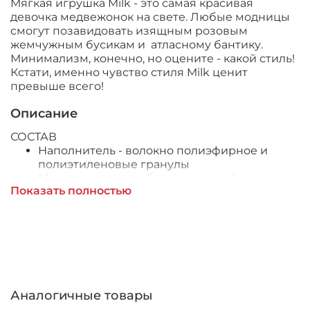
Мягкая игрушка Milk - это самая красивая
девочка медвежонок на свете. Любые модницы
смогут позавидовать изящным розовым
жемчужным бусикам и атласному бантику.
Минимализм, конечно, но оцените - какой стиль!
Кстати, именно чувство стиля Milk ценит
превыше всего!
Описание
СОСТАВ
Наполнитель - волокно полиэфирное и
полиэтиленовые гранулы
Мех искусственный, трикотажный
Показать полностью
Фурнитура из пластмассы
ПРАВИЛА УХОДА
Ручная стирка при температуре 30°
Аналогичные товары