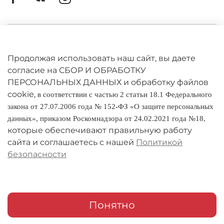
Личный кабинет
Оферта
Продолжая использовать наш сайт, вы даете
согласие на СБОР И ОБРАБОТКУ
Политика конфиденциальности
ПЕРСОНАЛЬНЫХ ДАННЫХ и обработку файлов
cookie,
в соответствии с частью 2 статьи 18.1 Федерального
Оплата и доставка
закона от 27.07.2006 года № 152-ФЗ «О защите персональных
данных», приказом Роскомнадзора от 24.02.2021 года №18,
Условия обмена и возврата
которые обеспечивают правильную работу
Реквизиты
сайта и соглашаетесь с нашей
Политикой
безопасности
О компании
Адреса магазинов
Мои заказы
Понятно