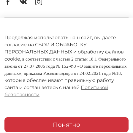
Личный кабинет
Оферта
Продолжая использовать наш сайт, вы даете
согласие на СБОР И ОБРАБОТКУ
Политика конфиденциальности
ПЕРСОНАЛЬНЫХ ДАННЫХ и обработку файлов
cookie,
в соответствии с частью 2 статьи 18.1 Федерального
Оплата и доставка
закона от 27.07.2006 года № 152-ФЗ «О защите персональных
данных», приказом Роскомнадзора от 24.02.2021 года №18,
Условия обмена и возврата
которые обеспечивают правильную работу
Реквизиты
сайта и соглашаетесь с нашей
Политикой
безопасности
О компании
Адреса магазинов
Мои заказы
Понятно