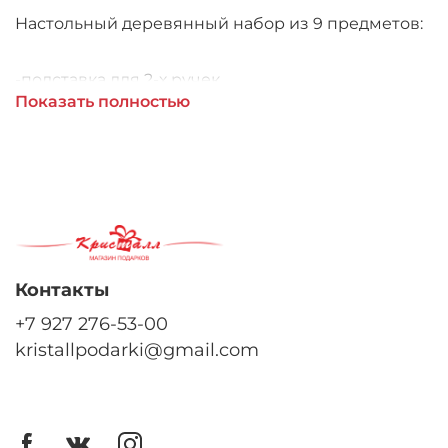
Настольный деревянный набор из 9 предметов:
-подставка для 2-х ручек
Показать полностью
-подставка-лоток с бумагой для заметок
-подставка для визиток
-нож для конвертов
Контакты
-двойной лоток для бумаг
+7 927 276-53-00
kristallpodarki@gmail.com
-подставка
-стакан для пишущих принадлежностей