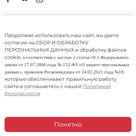
-степлер
-подставка для кореспонденции
Личный кабинет
Оферта
-настольная подкладка
Продолжая использовать наш сайт, вы даете
согласие на СБОР И ОБРАБОТКУ
Политика конфиденциальности
ПЕРСОНАЛЬНЫХ ДАННЫХ и обработку файлов
cookie,
в соответствии с частью 2 статьи 18.1 Федерального
Цвет:
Красное дерево
Оплата и доставка
закона от 27.07.2006 года № 152-ФЗ «О защите персональных
данных», приказом Роскомнадзора от 24.02.2021 года №18,
Условия обмена и возврата
которые обеспечивают правильную работу
Реквизиты
сайта и соглашаетесь с нашей
Политикой
безопасности
О компании
Адреса магазинов
Мои заказы
Понятно