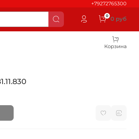
+79272765300
0
0 руб
Корзина
.11.830