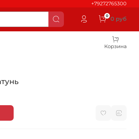
+79272765300
0
0 руб
Корзина
атунь