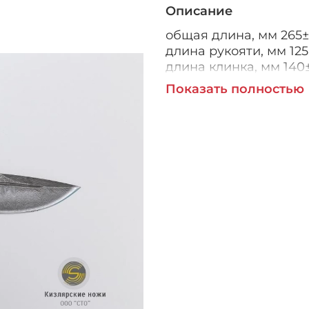
Описание
общая длина, мм 265±
длина рукояти, мм 125
длина клинка, мм 140
ширина рукояти (в ср.
Показать полностью
наибольшая ширина к
толщина рукояти (в ср
толщина клинка, мм 3,
твёрдость клинка, HR
Нож "Сафари-1" изгот
требованиям нормати