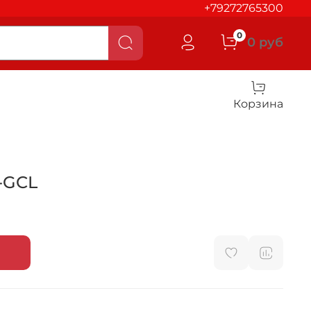
+79272765300
0
0 руб
Корзина
-GCL