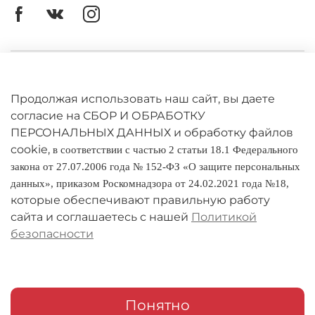
Личный кабинет
Оферта
Продолжая использовать наш сайт, вы даете
согласие на СБОР И ОБРАБОТКУ
Политика конфиденциальности
ПЕРСОНАЛЬНЫХ ДАННЫХ и обработку файлов
cookie,
в соответствии с частью 2 статьи 18.1 Федерального
Оплата и доставка
закона от 27.07.2006 года № 152-ФЗ «О защите персональных
данных», приказом Роскомнадзора от 24.02.2021 года №18,
Условия обмена и возврата
которые обеспечивают правильную работу
Реквизиты
сайта и соглашаетесь с нашей
Политикой
безопасности
О компании
Адреса магазинов
Мои заказы
Понятно