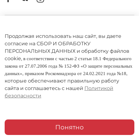
Личный кабинет
Оферта
Продолжая использовать наш сайт, вы даете
согласие на СБОР И ОБРАБОТКУ
Политика конфиденциальности
ПЕРСОНАЛЬНЫХ ДАННЫХ и обработку файлов
cookie,
в соответствии с частью 2 статьи 18.1 Федерального
Оплата и доставка
закона от 27.07.2006 года № 152-ФЗ «О защите персональных
данных», приказом Роскомнадзора от 24.02.2021 года №18,
Условия обмена и возврата
которые обеспечивают правильную работу
Реквизиты
сайта и соглашаетесь с нашей
Политикой
безопасности
О компании
Адреса магазинов
Мои заказы
Понятно