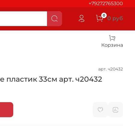
+79272765300
0
0 руб
Корзина
арт.
ч20432
 пластик 33см арт. ч20432