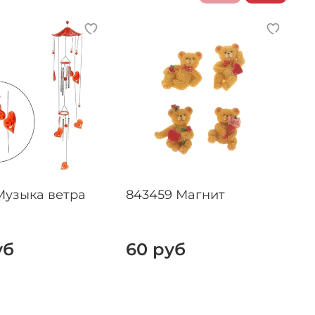
Музыка ветра
843459 Магнит
уб
60 руб