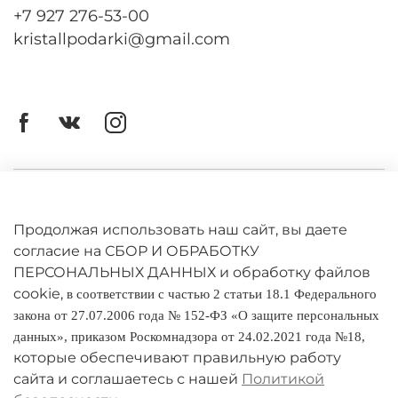
сбалансированная форма корпуса для
+7 927 276-53-00
непринужденного письма. Ручка полностью
kristallpodarki@gmail.com
металлическая, что обеспечивает длительный
срок службы, безупречный вид даже спустя
много лет. Фирменная подарочная
упаковка. Высоконадежный кнопочный
механизм с фиксацией стержня в выдвинутом
положении. Кнопка с фирменным звуком «клик»
совпадающая по цвету с корпусом ручки.
Функциональная, умная и полированная
Личный кабинет
перьевая ручка
Parker IM Vibrant Rings
,
разработанная с учетом потребностей
Оферта
Продолжая использовать наш сайт, вы даете
современных профессионалов, несомненно,
согласие на СБОР И ОБРАБОТКУ
будет выделяться на любом рабочем месте.
Политика конфиденциальности
ПЕРСОНАЛЬНЫХ ДАННЫХ и обработку файлов
Сочетая полностью черную гладкую и
минималистскую отделку со смелыми яркими
cookie,
в соответствии с частью 2 статьи 18.1 Федерального
Оплата и доставка
акцентами в виде колец, эта роскошная ручка
закона от 27.07.2006 года № 152-ФЗ «О защите персональных
знает, как произвести отличное первое
данных», приказом Роскомнадзора от 24.02.2021 года №18,
Условия обмена и возврата
впечатление благодаря сдержанному стилю.
которые обеспечивают правильную работу
Благодаря более чем столетнему опыту и
Реквизиты
сайта и соглашаетесь с нашей
Политикой
мастерству собственного производства, эта