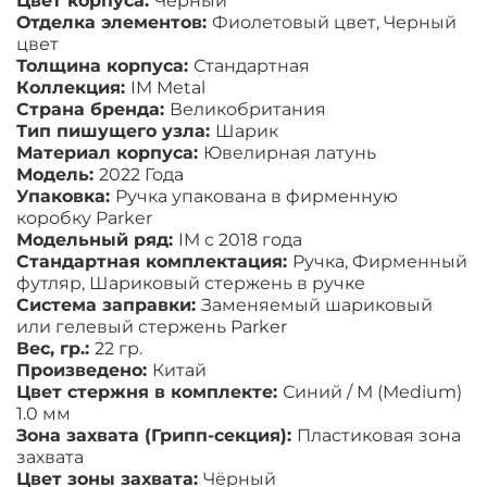
Цвет корпуса:
Чёрный
Отделка элементов:
Фиолетовый цвет
, Черный
цвет
Толщина корпуса:
Стандартная
Коллекция:
IM Metal
Страна бренда:
Великобритания
Тип пишущего узла:
Шарик
Материал корпуса:
Ювелирная латунь
Модель:
2022
Года
Упаковка:
Ручка упакована в фирменную
коробку Parker
Модельный ряд:
IM с 2018 года
Стандартная комплектация:
Ручка
, Фирменный
футляр
, Шариковый стержень в ручке
Система заправки:
Заменяемый шариковый
или гелевый стержень Parker
Вес, гр.:
22
гр.
Произведено:
Китай
Цвет стержня в комплекте:
Синий / М (Medium)
1.0 мм
Зона захвата (Грипп-секция):
Пластиковая зона
захвата
Цвет зоны захвата:
Чёрный