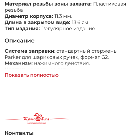
Материал резьбы зоны захвата:
Пластиковая
резьба
Диаметр корпуса:
11.3
мм.
Длина в закрытом виде:
13.6
см.
Тип издания:
Регулярное издание
Описание
Система заправки
: стандартный стержень
Parker для шариковых ручек, формат G2.
Механизм
: нажимного действия.
Корпус
: ювелирная латунь.
Показать полностью
Отделка
: многослойное матовое покрытие
черным лаком, отдельные элементы дизайна -
PVD покрытие чёрного и аметистово-
фиолетового цвета.
Цвет:
черный / аметистово-фиолетовый.
Стандартная комплектация
: ручка, фирменный
футляр, шариковый стержень синий / М (Medium)
1.0 мм.
Особенности
:
Контакты
Удивительная аэродинамичная и