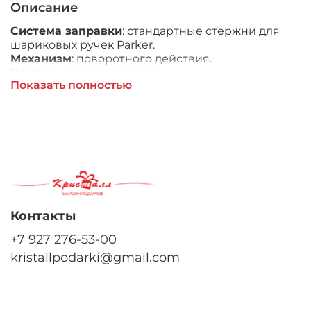
Описание
Система заправки
: стандартные стержни для
шариковых ручек Parker.
Механизм
: поворотного действия.
Корпус
: ювелирная латунь.
Показать полностью
Отделка
: многослойное покрытие
высококачественным лаком яркого розового
цвета, отдельные элементы дизайна -
зеркальный хром.
Цвет:
лаковый розовый / серебристый.
Стандартная комплектация
: ручка, подарочный
футляр, синий шариковый стержень / М (Medium)
1.0 мм.
Контакты
+7 927 276-53-00
kristallpodarki@gmail.com