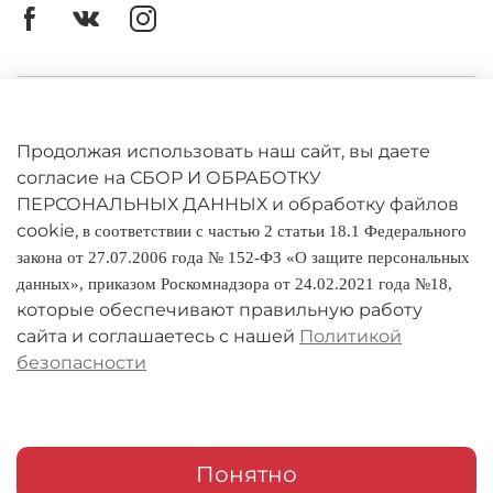
Личный кабинет
Оферта
Продолжая использовать наш сайт, вы даете
согласие на СБОР И ОБРАБОТКУ
Политика конфиденциальности
ПЕРСОНАЛЬНЫХ ДАННЫХ и обработку файлов
cookie,
в соответствии с частью 2 статьи 18.1 Федерального
Оплата и доставка
закона от 27.07.2006 года № 152-ФЗ «О защите персональных
данных», приказом Роскомнадзора от 24.02.2021 года №18,
Условия обмена и возврата
которые обеспечивают правильную работу
Реквизиты
сайта и соглашаетесь с нашей
Политикой
безопасности
О компании
Адреса магазинов
Мои заказы
Понятно