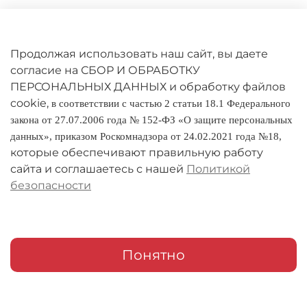
Личный кабинет
Оферта
Продолжая использовать наш сайт, вы даете
Политика конфиденциальности
согласие на СБОР И ОБРАБОТКУ
ПЕРСОНАЛЬНЫХ ДАННЫХ и обработку файлов
cookie,
Оплата и доставка
в соответствии с частью 2 статьи 18.1 Федерального
закона от 27.07.2006 года № 152-ФЗ «О защите персональных
Условия обмена и возврата
данных», приказом Роскомнадзора от 24.02.2021 года №18,
которые обеспечивают правильную работу
Реквизиты
сайта и соглашаетесь с нашей
Политикой
безопасности
О компании
Адреса магазинов
Мои заказы
Понятно