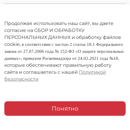
Личный кабинет
Оферта
Продолжая использовать наш сайт, вы даете
согласие на СБОР И ОБРАБОТКУ
Политика конфиденциальности
ПЕРСОНАЛЬНЫХ ДАННЫХ и обработку файлов
cookie,
в соответствии с частью 2 статьи 18.1 Федерального
Оплата и доставка
закона от 27.07.2006 года № 152-ФЗ «О защите персональных
данных», приказом Роскомнадзора от 24.02.2021 года №18,
Условия обмена и возврата
которые обеспечивают правильную работу
Реквизиты
сайта и соглашаетесь с нашей
Политикой
безопасности
О компании
Адреса магазинов
Мои заказы
Понятно