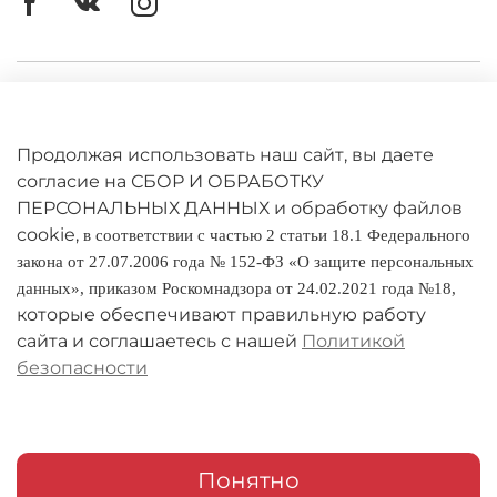
Личный кабинет
Оферта
Продолжая использовать наш сайт, вы даете
Политика конфиденциальности
согласие на СБОР И ОБРАБОТКУ
ПЕРСОНАЛЬНЫХ ДАННЫХ и обработку файлов
cookie,
Оплата и доставка
в соответствии с частью 2 статьи 18.1 Федерального
закона от 27.07.2006 года № 152-ФЗ «О защите персональных
Условия обмена и возврата
данных», приказом Роскомнадзора от 24.02.2021 года №18,
которые обеспечивают правильную работу
Реквизиты
сайта и соглашаетесь с нашей
Политикой
безопасности
О компании
Адреса магазинов
Мои заказы
Понятно