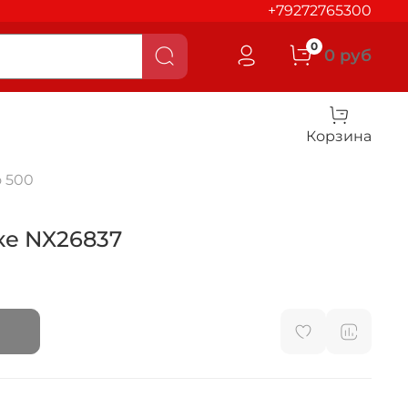
+79272765300
0
0 руб
Корзина
 500
ке NX26837