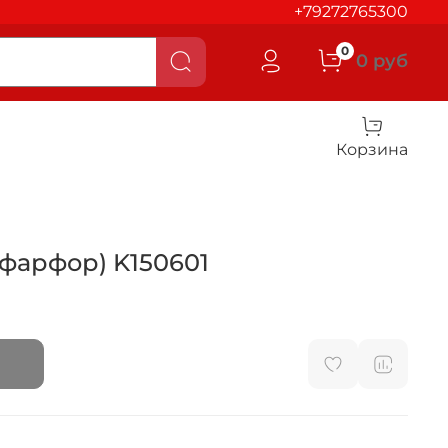
+79272765300
0
0 руб
Корзина
(фарфор) K150601