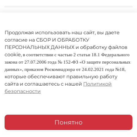
Личный кабинет
Оферта
Продолжая использовать наш сайт, вы даете
Политика конфиденциальности
согласие на СБОР И ОБРАБОТКУ
ПЕРСОНАЛЬНЫХ ДАННЫХ и обработку файлов
cookie,
Оплата и доставка
в соответствии с частью 2 статьи 18.1 Федерального
закона от 27.07.2006 года № 152-ФЗ «О защите персональных
Условия обмена и возврата
данных», приказом Роскомнадзора от 24.02.2021 года №18,
которые обеспечивают правильную работу
Реквизиты
сайта и соглашаетесь с нашей
Политикой
безопасности
О компании
Адреса магазинов
Мои заказы
Понятно