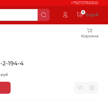
+79272765300
0
0 руб
Корзина
-2-194-4
0 руб