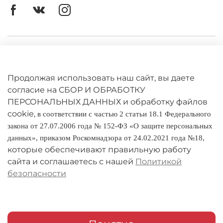
металлический каркас с применением
технологии порошковой покраски и креплением
под цоколь E27(стандартный – Ø 4 см). Мощность
ламп: 60W.
Личный кабинет
Вес
6,6 кг
Ширина
45 см
Оферта
Высота
61 см
Продолжая использовать наш сайт, вы даете
Глубина
13 см
Политика конфиденциальности
согласие на СБОР И ОБРАБОТКУ
Материал: коелгинский
мрамор
ПЕРСОНАЛЬНЫХ ДАННЫХ и обработку файлов
cookie,
Оплата и доставка
в соответствии с частью 2 статьи 18.1 Федерального
закона от 27.07.2006 года № 152-ФЗ «О защите персональных
Условия обмена и возврата
данных», приказом Роскомнадзора от 24.02.2021 года №18,
которые обеспечивают правильную работу
Реквизиты
сайта и соглашаетесь с нашей
Политикой
безопасности
О компании
Адреса магазинов
Мои заказы