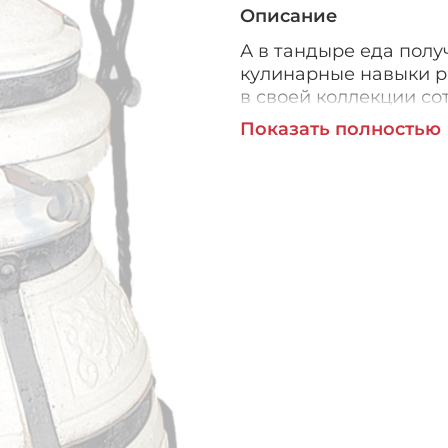
Описание
А в тандыре еда полу
кулинарные навыки р
в своей коллекции со
и хрупкие утонченны
Показать полностью
исключительно растит
ест все, что считает 
достали готовое мясо
Сармат Тандыр Кочев
при температуре 1000
приготовления пищи 
стенок, а не за счет 
таком тандыре получа
мангале и гриле!
Принцип работы печи
заложите сухие дрова
готовить.