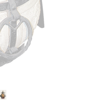
Помимо мяса в сарма
целиком, готовить ово
Комплектация Сарма
- колосники
- 8 шампуров
- кочерга
- совок
- навесные направл
Высота общая, см:
Высота без крышки, с
Диаметр, см:
Вес,кг: