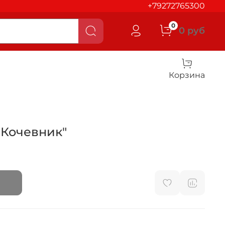
+79272765300
0
0 руб
Корзина
 Кочевник"