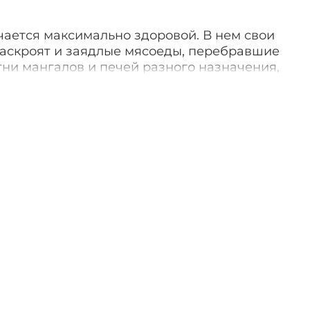
чается максимально здоровой. В нем свои
аскроят и заядлые мясоеды, перебравшие
тни мангалов и печей разного назначения,
е личности, предпочитающие
ельную пищу. Что уж говорить о тех, кто
вкусным! Засекли 10-15 минут, посидели,
. Красота? Красота!
ник изготавливается из шамотной глины
 градусов Цельсия. Процесс
происходит за счет мощной теплоотдачи
углей как в мангале. Поэтому, и пища в
ется гораздо сочнее и полезнее, чем в
 тандыр: снимите крышку тандыра,
, разогрейте тандыр (около часа) и, можно