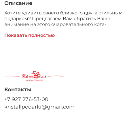
Описание
Хотите удивить своего близкого друга стильным
подарком? Предлагаем Вам обратить Ваше
внимание на этого очаровательного кота-
копилку "Бум продаж!", выполненного из
Показать полностью
лучшего фарфора. Это не просто оригинальное
украшение для любого интерьера, а настоящее
произведение искусства, которым восхитится
даже самый строгий критик. Вашего друга
поразит не только внешний лоск и
очаровательность подарка, но и Ваши глубокие
познания в восточной философии.
Контакты
+7 927 276-53-00
kristallpodarki@gmail.com