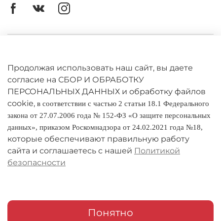
Личный кабинет
Оферта
Продолжая использовать наш сайт, вы даете
согласие на СБОР И ОБРАБОТКУ
Политика конфиденциальности
ПЕРСОНАЛЬНЫХ ДАННЫХ и обработку файлов
cookie,
в соответствии с частью 2 статьи 18.1 Федерального
Оплата и доставка
закона от 27.07.2006 года № 152-ФЗ «О защите персональных
данных», приказом Роскомнадзора от 24.02.2021 года №18,
Условия обмена и возврата
которые обеспечивают правильную работу
Реквизиты
сайта и соглашаетесь с нашей
Политикой
безопасности
О компании
Адреса магазинов
Мои заказы
Понятно